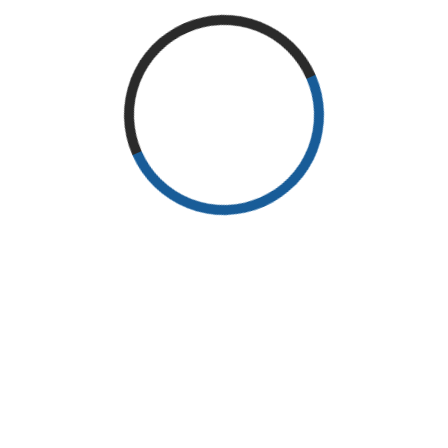
ed vitae
Lorem ipsum dolor sit amet, consectetur adipiscing elit. Sed vi
is.
diam metus. Donec cursus magna eget sem convallis facilisis.
s
Vestibulum dictum nibh at ullamcorper tincidunt. Phasellus
, felis in
scelerisque nisl non ullamcorper pellentesque. Nunc sagittis, fe
 nisl at
feugiat mollis, libero eros consectetur elit non cursus lacus nisl
dolor.
ed vitae
Lorem ipsum dolor sit amet, consectetur adipiscing elit. Sed vi
is.
diam metus. Donec cursus magna eget sem convallis facilisis.
s
Vestibulum dictum nibh at ullamcorper tincidunt. Phasellus
, felis in
scelerisque nisl non ullamcorper pellentesque. Nunc sagittis, fe
 nisl at
feugiat mollis, libero eros consectetur elit non cursus lacus nisl
dolor.
ed vitae
Lorem ipsum dolor sit amet, consectetur adipiscing elit. Sed vi
is.
diam metus. Donec cursus magna eget sem convallis facilisis.
s
Vestibulum dictum nibh at ullamcorper tincidunt. Phasellus
, felis in
scelerisque nisl non ullamcorper pellentesque. Nunc sagittis, fe
 nisl at
feugiat mollis, libero eros consectetur elit non cursus lacus nisl
dolor.
ed vitae
Lorem ipsum dolor sit amet, consectetur adipiscing elit. Sed vi